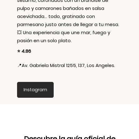
sésamo, coronados con un brunoise de
pulpo y camarones bañados en salsa
acevichada… todo, gratinado con
parmesano justo antes de llegar a tu mesa.
💥 Una experiencia que une mar, fuego y
pasión en un solo plato.
⭐ 4.86
📍
Av. Gabriela Mistral 1255, l37, Los Angeles.
Instagram
Descubre la guía oficial de