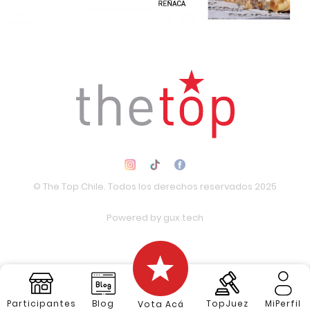
© The Top Chile. Todos los derechos reservados 2025
Powered by
gux.tech
Participantes
Blog
TopJuez
MiPerfil
Vota Acá