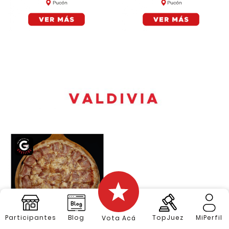
Participantes
Blog
TopJuez
MiPerfil
Vota Acá