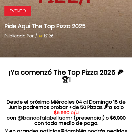
EVENTO
Pide Aqui The Top Pizza 2025
Publicado Por
/
12126
¡Ya comenzó The Top Pizza 2025 🍕
🏆!
Desde el próximo Miércoles 04 al Domingo 15 de
Junio podremos probar +de 50 Pizzas 🍕a solo
$5.990 c/u
con
@bancofalabellacmr
(presencial) o $6.990
con todo medio de pago.
Y en grandes noticias🥁también podrás pedirlos