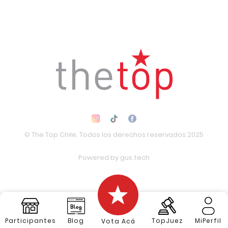
© The Top Chile. Todos los derechos reservados 2025
Powered by
gux.tech
Participantes
Blog
TopJuez
MiPerfil
Vota Acá